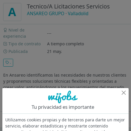
Tecnico/A Licitaciones Servicios
A
ANSAREO GRUPO
·
Valladolid
Nivel de
---
experiencia
Tipo de contrato
A tiempo completo
Publicada
21 may.
.
En Ansareo identificamos las necesidades de nuestros clientes
y proponemos soluciones técnicas flexibles y orientadas a
crear valor, anticipándonos a los requerimientos del mercado.
Actualmente prestamos servicio en Bizkaia, Gipuzkoa, Álava,
Navarra y...
Ver más
Tu privacidad es importante
Oferta desactivada
Utilizamos cookies propias y de terceros para darte un mejor
servicio, elaborar estadísticas y mostrarte contenido