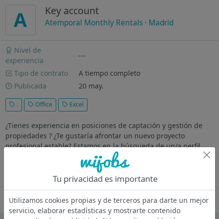
Key account
A
Atemporal Monthly Rentals
·
Madrid
Nivel de
---
experiencia
Tipo de contrato
A tiempo completo
Publicada
20 may.
.
Office
Excel
¿Tienes experiencia en posiciones de captación y gestión de
propiedades ? ¿Te gustaría afrontar un nuevo proyecto
profesional estable? Estamos en la búsqueda de un/a perfil
Key Account de pisos de alquiler para nuestras oficinas
ubicadas en Madrid...
Ver más
Tu privacidad es importante
Oferta desactivada
Utilizamos cookies propias y de terceros para darte un mejor
servicio, elaborar estadísticas y mostrarte contenido