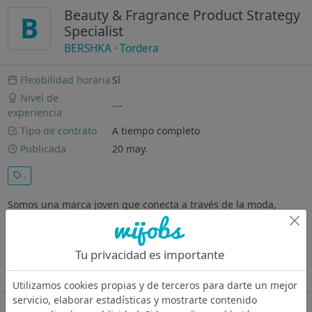
Beauty & Fragrance Product Strategy
B
Specialist
BERSHKA
·
Tordera
Flexibilidad horaria
Sí
Nivel de
---
experiencia
Tipo de contrato
A tiempo completo
Publicada
20 may.
.
Somos una marca joven que conecta a través de la moda,
música y cultura digital. Como especialista en estrategia de
producto beauty y perfumería, formarás parte de uno de los
equipos multidisciplinares más creativos de Bershka. Tu
Tu privacidad es importante
misión será...
Ver más
Utilizamos cookies propias y de terceros para darte un mejor
servicio, elaborar estadísticas y mostrarte contenido
Oferta desactivada