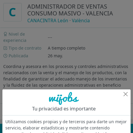
ADMINISTRADOR DE VENTAS
C
CONSUMO MASIVO - VALENCIA
CANACINTRA León
·
València
Nivel de
---
experiencia
Tipo de contrato
A tiempo completo
Publicada
26 may.
Coordina y asesora en los procesos y controles administrativos
relacionados con la venta y el manejo de los productos, con la
finalidad de garantizar el adecuado manejo de los inventarios
y la fluidez de las operaciones administrativas en beneficio
de...
Ver más
Tu privacidad es importante
Oferta desactivada
Utilizamos cookies propias y de terceros para darte un mejor
servicio, elaborar estadísticas y mostrarte contenido
¡No te pierdas nada!