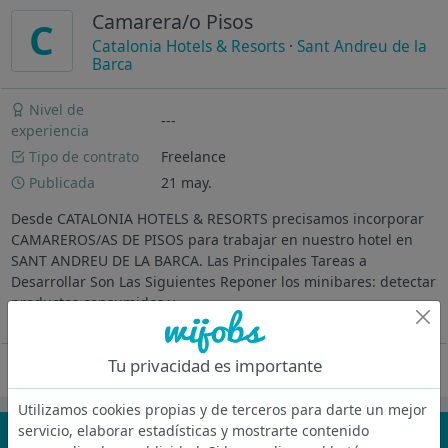
Camarera/o Pisos
C
Catalonia Hotels & Resorts
·
Sant Andreu de la
Barca
Nivel de
---
experiencia
Tipo de contrato
Freelance
Publicada
21 may.
Desde CATALONIA HOTELS & RESORTS precisamos incorporar
CAMAREROS/AS DE PISOS para trabajar en nuestro hotel en
SANT ANDREU DE LA BARCA. Las Principales Tareas a
Desarrollar Son Las Siguientes Reponer los minibares: detectar
productos consumidos y...
Ver más
Tu privacidad es importante
Oferta desactivada
Utilizamos cookies propias y de terceros para darte un mejor
servicio, elaborar estadísticas y mostrarte contenido
¡No te pierdas nada!