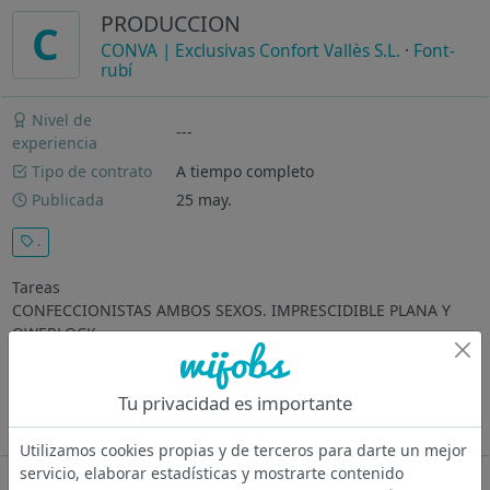
PRODUCCION
C
CONVA | Exclusivas Confort Vallès S.L.
·
Font-
rubí
Nivel de
---
experiencia
Tipo de contrato
A tiempo completo
Publicada
25 may.
.
Tareas
CONFECCIONISTAS AMBOS SEXOS. IMPRESCIDIBLE PLANA Y
OWERLOCK
Requisitos
Tu privacidad es importante
EXPERIENCIA EN MÁQUINAS DE COSER
Utilizamos cookies propias y de terceros para darte un mejor
servicio, elaborar estadísticas y mostrarte contenido
Oferta desactivada