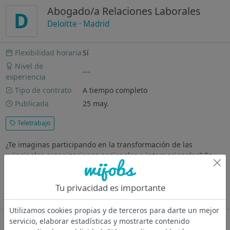
Abogado/a Relaciones Laborales
D
Deloitte
·
Madrid
Flexibilidad horaria
Sí
Nivel de
---
experiencia
Tipo de contrato
A tiempo completo
Publicada
25 may.
Teletrabajo
¿Te imaginas participando en la transformación de las
principales organizaciones nacionales e internacionales? En
Deloitte estamos comprometidos con generar un impacto en la
sociedad, en nuestros clientes y en ti. En el departamento de
Tu privacidad es importante
Talento de...
Ver más
Utilizamos cookies propias y de terceros para darte un mejor
servicio, elaborar estadísticas y mostrarte contenido
Oferta desactivada