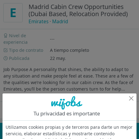
Madrid Cabin Crew Opportunities
E
(Dubai Based, Relocation Provided)
Emirates
·
Madrid
Nivel de
---
experiencia
Tipo de contrato
A tiempo completo
Publicada
22 may.
Job Purpose A personality that shines, the ability to adapt to
any situation and make people feel at ease. These are a few of
the qualities we’re looking for in our cabin crew. As the face of
Emirates, you’ll be the person customers turn to for help...
Ver más
Oferta desactivada
Tu privacidad es importante
Utilizamos cookies propias y de terceros para darte un mejor
¡No te pierdas nada!
servicio, elaborar estadísticas y mostrarte contenido