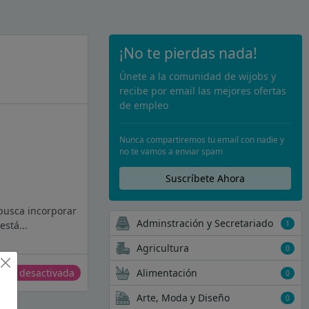
¡No te pierdas nada!
Únete a la comunidad de wijobs y
recibe por email las mejores ofertas
de empleo
Nunca compartiremos tu email con nadie y
no te vamos a enviar spam
Suscríbete Ahora
 busca incorporar
Adminstración y Secretariado
1
stá...
Agricultura
0
erta desactivada
Alimentación
0
Arte, Moda y Diseño
0