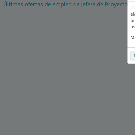
Últimas ofertas de empleo de Jefe/a de Proyectos 
Ut
el
pu
us
Má