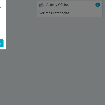
Artes y Oficios
0
,
Ver más categorías
o