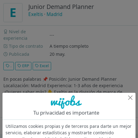
Junior Demand Planner
E
Exeltis
·
Madrid
Nivel de
---
experiencia
Tipo de contrato
A tiempo completo
Publicada
20 may.
.
ERP
Excel
En pocas palabras 📌 Posición: Junior Demand Planner
Localización: Madrid Experiencia: 1-3 años de experiencia
¿Quieres saber más? 👇 Exeltis es la división de marca de
Insud Pharma, una compañía global con amplia experiencia en
toda la cadena de...
Ver más
Tu privacidad es importante
Oferta desactivada
Utilizamos cookies propias y de terceros para darte un mejor
servicio, elaborar estadísticas y mostrarte contenido