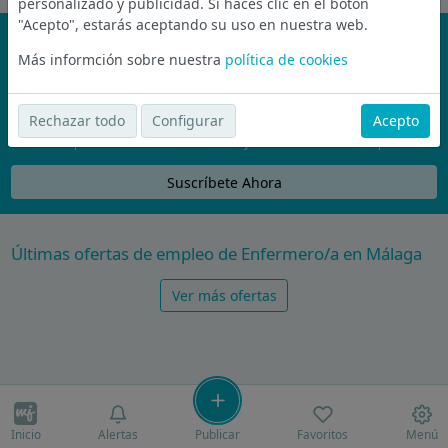
personalizado y publicidad. Si haces clic en el botón
"Acepto", estarás aceptando su uso en nuestra web.
¡No te pierdas nada!
Más informción sobre nuestra
política de cookies
Únete a la comunidad de wijobs y recibe por email las mejores
ofertas de empleo
Rechazar todo
Configurar
Acepto
Nunca compartiremos tu email con nadie y no te vamos a enviar spam
Suscríbete Ahora
Últimas ofertas de empleo de Enfermero/a en Málaga
Ver más ofertas
Inicio
Alertas
Publicar
Favoritos
Menú