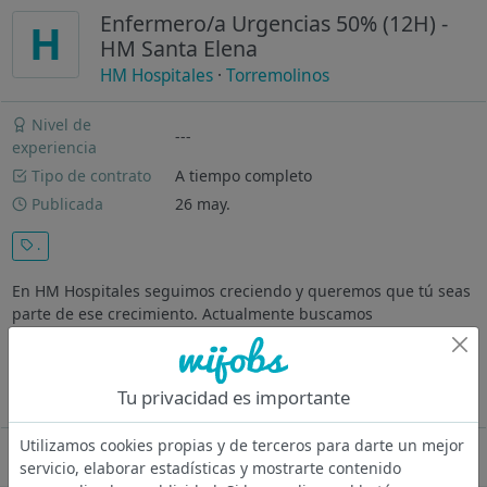
Enfermero/a Urgencias 50% (12H) -
H
HM Santa Elena
HM Hospitales
·
Torremolinos
Nivel de
---
experiencia
Tipo de contrato
A tiempo completo
Publicada
26 may.
.
En HM Hospitales seguimos creciendo y queremos que tú seas
parte de ese crecimiento. Actualmente buscamos
Enfermeros/as para el área de Urgencias en nuestro Hospital
HM Santa Elena, situado en Torremolinos, Málaga.
Características de la vacante:...
Tu privacidad es importante
Ver más
Utilizamos cookies propias y de terceros para darte un mejor
Oferta desactivada
servicio, elaborar estadísticas y mostrarte contenido