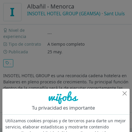
Albañil - Menorca
I
INSOTEL HOTEL GROUP (GEAMSA)
·
Sant Lluís
Nivel de
---
experiencia
Tipo de contrato
A tiempo completo
Publicada
25 may.
.
INSOTEL HOTEL GROUP es una reconocida cadena hotelera en
Baleares en pleno proceso de crecimiento. Tu principal función
dentro de la compañía será la de ejecutar correctamente las
tareas de obra asignadas; de acuerdo al programa
establecido, cuidando...
Ver más
Tu privacidad es importante
Oferta desactivada
Utilizamos cookies propias y de terceros para darte un mejor
servicio, elaborar estadísticas y mostrarte contenido