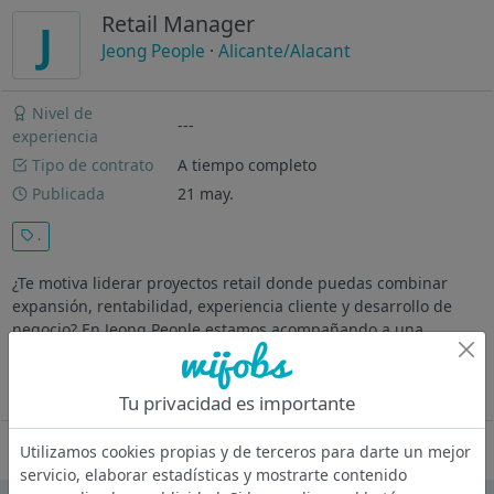
Retail Manager
J
Jeong People
·
Alicante/Alacant
Nivel de
---
experiencia
Tipo de contrato
A tiempo completo
Publicada
21 may.
.
¿Te motiva liderar proyectos retail donde puedas combinar
expansión, rentabilidad, experiencia cliente y desarrollo de
negocio? En Jeong People estamos acompañando a una
compañía en pleno crecimiento en la búsqueda de un/a Retail
Manager , una figura...
Ver más
Tu privacidad es importante
Oferta desactivada
Utilizamos cookies propias y de terceros para darte un mejor
servicio, elaborar estadísticas y mostrarte contenido