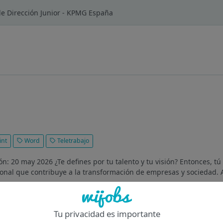
de Dirección Junior - KPMG España
int
Word
Teletrabajo
ón: 20 may 2026 ¿Te defines por tu talento y tu visión? Entonces, 
ional que contribuye a la transformación de empresas y sociedad. A
Of
Tu privacidad es importante