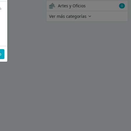
Artes y Oficios
0
,
Ver más categorías
o