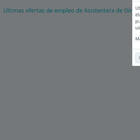
Ut
Últimas ofertas de empleo de Asistente/a de Direc
el
pu
us
Má