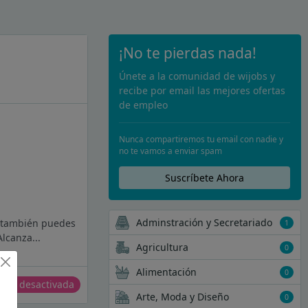
¡No te pierdas nada!
Únete a la comunidad de wijobs y
recibe por email las mejores ofertas
de empleo
Nunca compartiremos tu email con nadie y
no te vamos a enviar spam
Suscríbete Ahora
Adminstración y Secretariado
tú también puedes
1
lcanza...
Agricultura
0
Alimentación
0
erta desactivada
Arte, Moda y Diseño
0