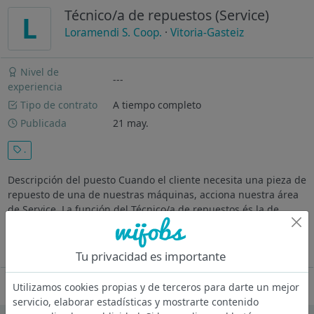
Técnico/a de repuestos (Service)
L
Loramendi S. Coop.
·
Vitoria-Gasteiz
Nivel de
---
experiencia
Tipo de contrato
A tiempo completo
Publicada
21 may.
.
Descripción del puesto Cuando el cliente necesita una pieza de
repuesto de una de nuestras máquinas, acciona nuestra área
de Service. La función del Técnico/a de repuestos és la de
encontrar la pieza o el conjunto en los planos, realizar la
valoración...
Ver más
Tu privacidad es importante
Oferta desactivada
Utilizamos cookies propias y de terceros para darte un mejor
servicio, elaborar estadísticas y mostrarte contenido