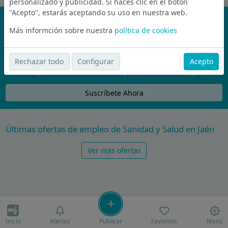
personalizado y publicidad. Si haces clic en el botón
"Acepto", estarás aceptando su uso en nuestra web.
¡No te pierdas nada!
Más informción sobre nuestra
política de cookies
Únete a la comunidad de wijobs y recibe por email las mejores
ofertas de empleo
Rechazar todo
Configurar
Acepto
Nunca compartiremos tu email con nadie y no te vamos a enviar spam
Suscríbete Ahora
Últimas ofertas de empleo de Sanidad y Salud en Jaén
Ver más ofertas
Inicio
Alertas
Publicar
Favoritos
Menú