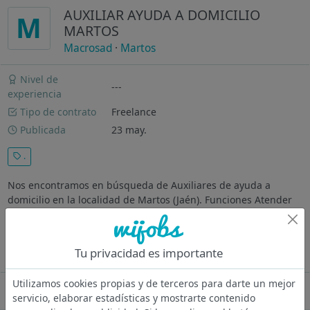
AUXILIAR AYUDA A DOMICILIO
M
MARTOS
Macrosad
·
Martos
Nivel de
---
experiencia
Tipo de contrato
Freelance
Publicada
23 may.
.
Nos encontramos en búsqueda de Auxiliares de ayuda a
domicilio en la localidad de Martos (Jaén). Funciones Atender
al usuario, en el propio domicilio o entorno, siguiendo las
pautas de actuación y cuidados indicados por el personal de
Coordinación de...
Tu privacidad es importante
Ver más
Utilizamos cookies propias y de terceros para darte un mejor
Oferta desactivada
servicio, elaborar estadísticas y mostrarte contenido