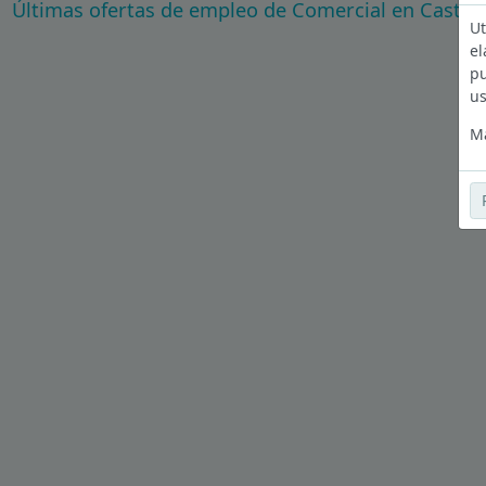
Últimas ofertas de empleo de Comercial en Castell
Ut
el
pu
us
Má