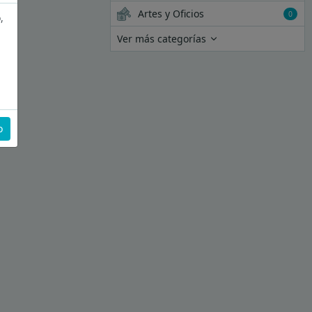
Artes y Oficios
0
,
Ver más categorías
o