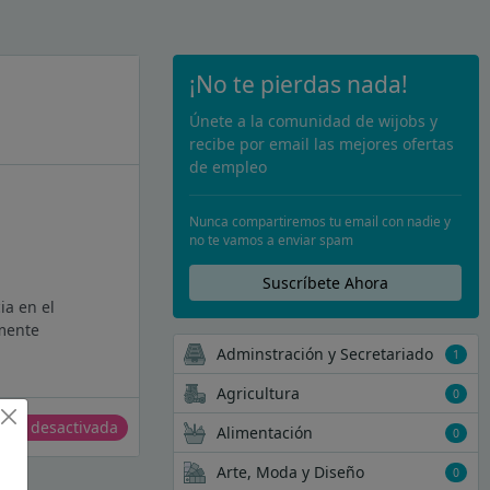
¡No te pierdas nada!
Únete a la comunidad de wijobs y
recibe por email las mejores ofertas
de empleo
Nunca compartiremos tu email con nadie y
no te vamos a enviar spam
Suscríbete Ahora
ia en el
lmente
Adminstración y Secretariado
1
Agricultura
0
erta desactivada
Alimentación
0
Arte, Moda y Diseño
0