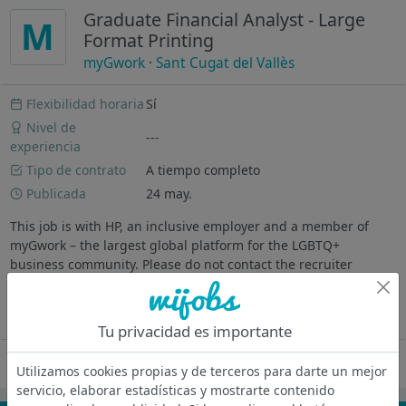
Graduate Financial Analyst - Large
M
Format Printing
myGwork
·
Sant Cugat del Vallès
Flexibilidad horaria
Sí
Nivel de
---
experiencia
Tipo de contrato
A tiempo completo
Publicada
24 may.
This job is with HP, an inclusive employer and a member of
myGwork – the largest global platform for the LGBTQ+
business community. Please do not contact the recruiter
directly. Graduate Financial Analyst - Large Format Printing
Description - HP's...
Ver más
Tu privacidad es importante
Oferta desactivada
Utilizamos cookies propias y de terceros para darte un mejor
servicio, elaborar estadísticas y mostrarte contenido