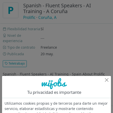
Spanish - Fluent Speakers - AI
P
Training - A Coruña
Prolific
·
Coruña, A
Flexibilidad horaria
Sí
Nivel de
---
experiencia
Tipo de contrato
Freelance
Publicada
20 may.
Teletrabajo
Spanish - Fluent Speakers - AI Training - Spain About Prolific
Prolific is not just another player in the AI space – we are
building the biggest pool of quality human data in the world.
Over 35,000 AI developers, researchers, and organizations
Tu privacidad es importante
use...
Ver más
Utilizamos cookies propias y de terceros para darte un mejor
servicio, elaborar estadísticas y mostrarte contenido
Oferta desactivada