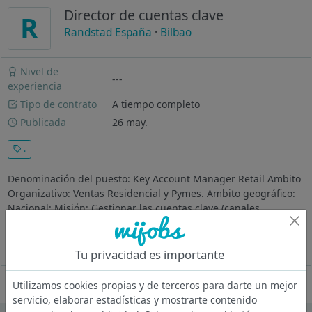
Director de cuentas clave
R
Randstad España
·
Bilbao
Nivel de
---
experiencia
Tipo de contrato
A tiempo completo
Publicada
26 may.
.
Denominación del puesto: Key Account Manager Retail Ambito
Organizativo: Ventas Residencial y Pymes. Ambito geográfico:
Nacional: Misión: Gestionar las cuentas clave (canales
externos) que colaboran con nuestro cliente así como la
captación de cuentas...
Ver más
Tu privacidad es importante
Oferta desactivada
Utilizamos cookies propias y de terceros para darte un mejor
servicio, elaborar estadísticas y mostrarte contenido