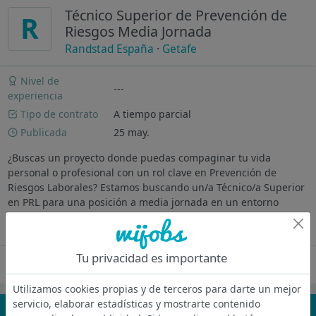
Técnico Superior de Prevención de
R
Riesgos Media Jornada
Randstad España
·
Getafe
Nivel de
---
experiencia
Tipo de contrato
A tiempo parcial
Publicada
25 may.
¿Buscas un proyecto donde puedas compaginar tu vida
personal o profesional con un rol clave en Prevención de
Riesgos Laborales? Estamos buscando un/a Técnico/a Superior
en PRL para una posición a media jornada en un entorno
altamente tecnológico y...
Ver más
Tu privacidad es importante
Oferta desactivada
Utilizamos cookies propias y de terceros para darte un mejor
servicio, elaborar estadísticas y mostrarte contenido
¡No te pierdas nada!