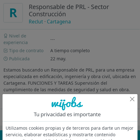
Responsable de PRL - Sector
R
Construcción
Reclut
·
Cartagena
Nivel de
---
experiencia
Tipo de contrato
A tiempo completo
Publicada
22 may.
Estamos buscando un Responsable de PRL, para una empresa
especializada en edificación, ingeniería y obra civil, ubicada en
Cartagena. FUNCIONES Y TAREAS Supervisión del
cumplimiento de las medidas de seguridad y salud en obra.
Realización de...
Ver más
Tu privacidad es importante
Oferta desactivada
Utilizamos cookies propias y de terceros para darte un mejor
servicio, elaborar estadísticas y mostrarte contenido
¡No te pierdas nada!