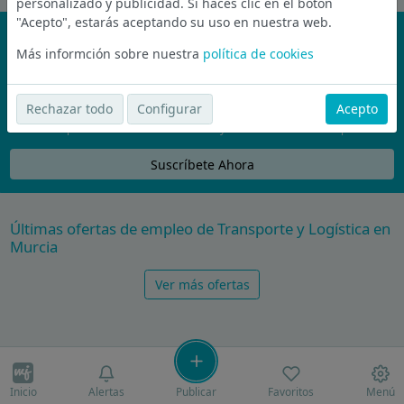
personalizado y publicidad. Si haces clic en el botón
"Acepto", estarás aceptando su uso en nuestra web.
¡No te pierdas nada!
Más informción sobre nuestra
política de cookies
Únete a la comunidad de wijobs y recibe por email las mejores
ofertas de empleo
Rechazar todo
Configurar
Acepto
Nunca compartiremos tu email con nadie y no te vamos a enviar spam
Suscríbete Ahora
Últimas ofertas de empleo de Transporte y Logística en
Murcia
Ver más ofertas
Inicio
Alertas
Publicar
Favoritos
Menú