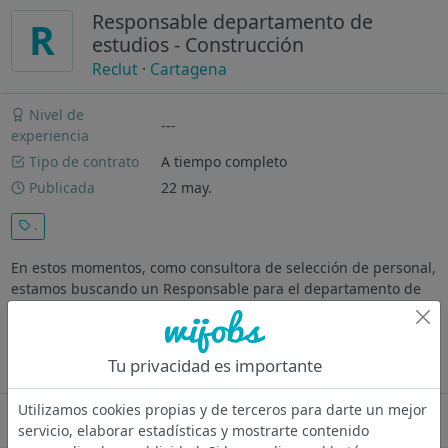
Responsable departamento de
R
estudios - Construcción
Reclut
·
Cartagena
Nivel de
---
experiencia
Tipo de contrato
A tiempo completo
Publicada
22 may.
.
En estos momentos, como consultora de selección de personal,
estamos buscando un Responsable para el departamento de
estudios de una empresa especializada en edificación,
ingeniería y obra civil, ubicada en Cartagena. FUNCIONES Y
TAREAS Elaboración de...
Tu privacidad es importante
Ver más
Utilizamos cookies propias y de terceros para darte un mejor
Oferta desactivada
servicio, elaborar estadísticas y mostrarte contenido