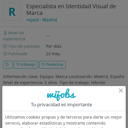
Especialista en Identidad Visual de
R
Marca
repsol
·
Madrid
Nivel de
---
experiencia
Tipo de contrato
Por días
Publicada
22 may.
.
InDesign
Photoshop
Información clave: Equipo: Marca Localización: Madrid, España
Nivel de experiencia: 5 años. Tipo de trabajo: Híbrido
Requisitos: Grado Universitario o Superior. Nivel de Inglés B2 o
superior. El equipo al que te unes: El área de Marca tiene
como...
Tu privacidad es importante
Ver más
Utilizamos cookies propias y de terceros para darte un mejor
Oferta desactivada
servicio, elaborar estadísticas y mostrarte contenido