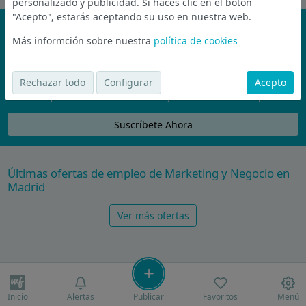
personalizado y publicidad. Si haces clic en el botón
"Acepto", estarás aceptando su uso en nuestra web.
¡No te pierdas nada!
Más informción sobre nuestra
política de cookies
Únete a la comunidad de wijobs y recibe por email las mejores
ofertas de empleo
Rechazar todo
Configurar
Acepto
Nunca compartiremos tu email con nadie y no te vamos a enviar spam
Suscríbete Ahora
Últimas ofertas de empleo de Marketing y Negocio en
Madrid
Ver más ofertas
Inicio
Alertas
Publicar
Favoritos
Menú