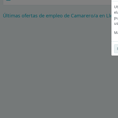
Ut
el
Últimas ofertas de empleo de Camarero/a en Lleid
pu
us
Má