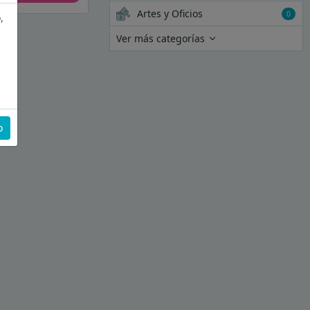
Artes y Oficios
0
,
Ver más categorías
o