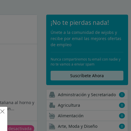
¡No te pierdas nada!
Únete a la comunidad de wijobs y
recibe por email las mejores ofertas
de empleo
Nunca compartiremos tu email con nadie y
no te vamos a enviar spam
Suscríbete Ahora
Adminstración y Secretariado
1
taliana al horno y
Agricultura
0
en un...
Alimentación
0
Arte, Moda y Diseño
0
erta desactivada