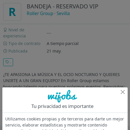
BANDEJA - RESERVADO VIP
R
Roller Group
·
Sevilla
Nivel de
---
experiencia
Tipo de contrato
A tiempo parcial
Publicada
21 may.
.
¿TE APASIONA LA MÚSICA Y EL OCIO NOCTURNO Y QUIERES
UNIRTE A UN GRAN EQUIPO? En Roller Group estamos
buscando talento para nuestros próximos eventos. Requisitos:
Experiencia previa en el puesto (Reservados VIP) Buen manejo
de la bandeja Ganas de...
Ver más
Tu privacidad es importante
Oferta desactivada
Utilizamos cookies propias y de terceros para darte un mejor
servicio, elaborar estadísticas y mostrarte contenido