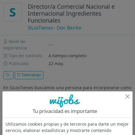
Director/a Comercial Nacional e
S
Internacional Ingredientes
Funcionales
SiLosTienes
·
Don Benito
Nivel de
---
experiencia
Tipo de contrato
A tiempo completo
Publicada
22 may.
.
Teletrabajo
En SiLosTienes buscamos una persona para incorporarse como
Director/a Comercial a Xiléa Ingredients , la nueva marca de
ingredientes funcionales de La Vendita , especializada en
soluciones a partir de Aloe Vera para sectores como
Tu privacidad es importante
cosmética...
Ver más
Utilizamos cookies propias y de terceros para darte un mejor
servicio, elaborar estadísticas y mostrarte contenido
Oferta desactivada