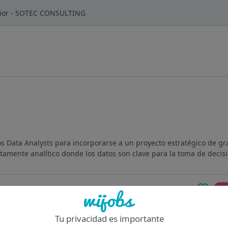
nior - SOTEC CONSULTING
Data Analysts para incorporarse a un proyecto estratégico de gra
tamente analítico donde los datos son clave para la toma de decisi
Of
Tu privacidad es importante
n Madrid