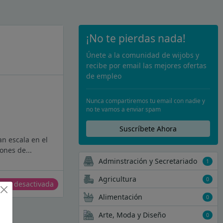
¡No te pierdas nada!
Únete a la comunidad de wijobs y
recibe por email las mejores ofertas
de empleo
Nunca compartiremos tu email con nadie y
no te vamos a enviar spam
Suscríbete Ahora
n escala en el
ones de...
Adminstración y Secretariado
1
Agricultura
0
erta desactivada
Alimentación
0
Arte, Moda y Diseño
0