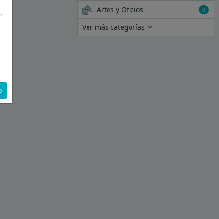
Artes y Oficios
0
,
Ver más categorías
o