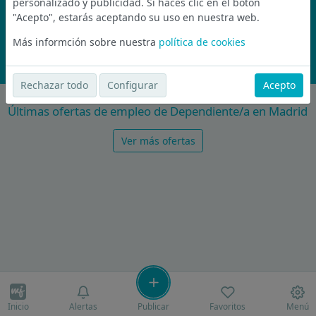
personalizado y publicidad. Si haces clic en el botón
"Acepto", estarás aceptando su uso en nuestra web.
Nunca compartiremos tu email con nadie y no te vamos a enviar spam
Más informción sobre nuestra
política de cookies
Suscríbete Ahora
Rechazar todo
Configurar
Acepto
Últimas ofertas de empleo de Dependiente/a en Madrid
Ver más ofertas
Inicio
Alertas
Publicar
Favoritos
Menú