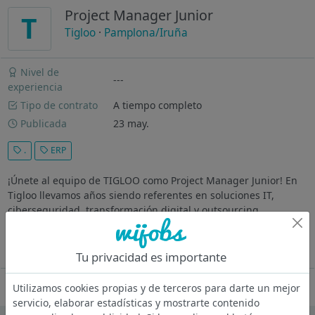
Project Manager Junior
T
Tigloo
·
Pamplona/Iruña
Nivel de
---
experiencia
Tipo de contrato
A tiempo completo
Publicada
23 may.
.
ERP
¡Únete al equipo de TIGLOO como Project Manager Junior! En
Tigloo llevamos años siendo referentes en soluciones IT,
ciberseguridad, transformación digital y outsourcing,
ayudando a empresas e instituciones públicas a proteger,
optimizar y potenciar su...
Ver más
Tu privacidad es importante
Oferta desactivada
Utilizamos cookies propias y de terceros para darte un mejor
servicio, elaborar estadísticas y mostrarte contenido