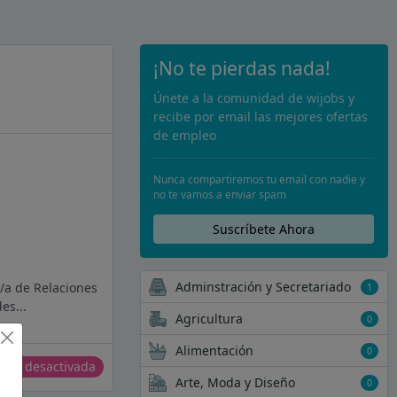
¡No te pierdas nada!
Únete a la comunidad de wijobs y
recibe por email las mejores ofertas
de empleo
Nunca compartiremos tu email con nadie y
no te vamos a enviar spam
Suscríbete Ahora
Adminstración y Secretariado
o/a de Relaciones
1
es...
Agricultura
0
Alimentación
0
erta desactivada
Arte, Moda y Diseño
0