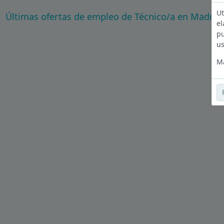
Ut
Últimas ofertas de empleo de Técnico/a en Madrid
el
pu
us
Má