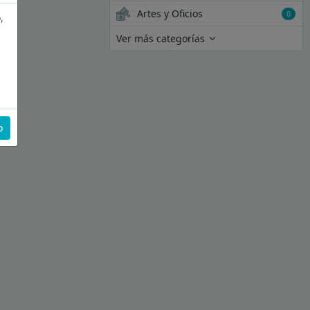
Artes y Oficios
0
,
Ver más categorías
o