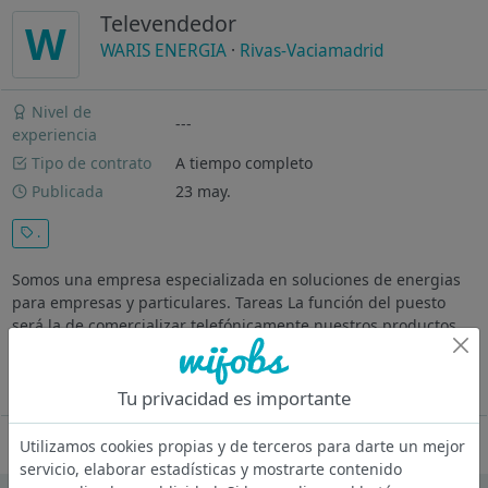
Televendedor
W
WARIS ENERGIA
·
Rivas-Vaciamadrid
Nivel de
---
experiencia
Tipo de contrato
A tiempo completo
Publicada
23 may.
.
Somos una empresa especializada en soluciones de energias
para empresas y particulares. Tareas La función del puesto
será la de comercializar telefónicamente nuestros productos
en las empresas y particulares designados, consiguiendo la
venta final del...
Ver más
Tu privacidad es importante
Oferta desactivada
Utilizamos cookies propias y de terceros para darte un mejor
servicio, elaborar estadísticas y mostrarte contenido