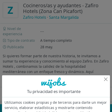
Cocineros/as y ayudantes - Zafiro
Z
Hotels (Zona Can Picafort)
Zafiro Hotels
·
Santa Margalida
Nivel de
---
experiencia
Tipo de contrato
A tiempo completo
Publicada
28 may.
Si quieres formar parte de nuestra historia, te invitamos a
sumar tu experiencia y conocimiento al equipo Zafiro. En Zafiro
Hotels , combinamos la calidez de la hospitalidad
mediterránea con un enfoque fresco y dinámico. Aquí
buscamos personas con...
Ver más
Tu privacidad es importante
Oferta desactivada
Utilizamos cookies propias y de terceros para darte un mejor
servicio, elaborar estadísticas y mostrarte contenido
¡No te pierdas nada!