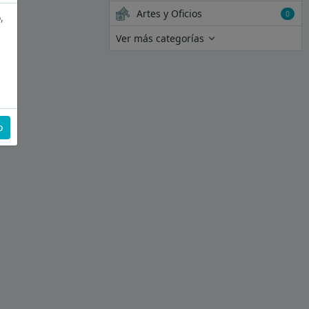
Artes y Oficios
0
,
Ver más categorías
o