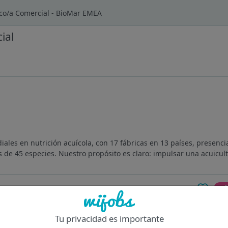
ico/a Comercial - BioMar EMEA
ial
ales en nutrición acuícola, con 17 fábricas en 13 países, presenc
de 45 especies. Nuestro propósito es claro: impulsar una acuicult
Of
Tu privacidad es importante
en Palencia