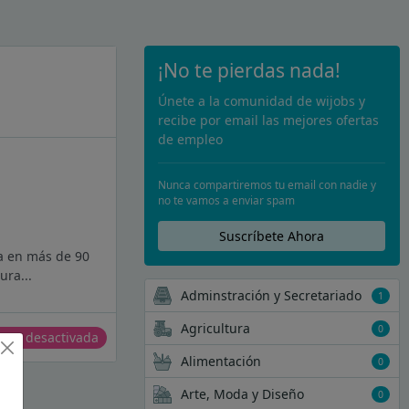
¡No te pierdas nada!
Únete a la comunidad de wijobs y
recibe por email las mejores ofertas
de empleo
Nunca compartiremos tu email con nadie y
no te vamos a enviar spam
Suscríbete Ahora
ia en más de 90
ura...
Adminstración y Secretariado
1
Agricultura
0
erta desactivada
Alimentación
0
Arte, Moda y Diseño
0