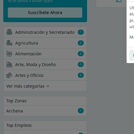
no te vamos a enviar spam
Ut
Suscríbete Ahora
el
pu
us
Adminstración y Secretariado
1
Má
Agricultura
0
Alimentación
0
Arte, Moda y Diseño
0
Artes y Oficios
0
Ver más categorías
Top Zonas
Archena
1
Top Empleos