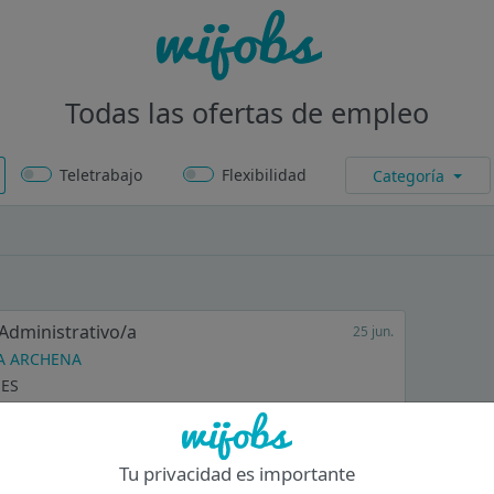
Todas las ofertas de empleo
Teletrabajo
Flexibilidad
Categoría
 Administrativo/a
25 jun.
A ARCHENA
 ES
lefónica y presencial a clientes. Gestión documental y archivo.
 de altas y bajas en organismos...
Tu privacidad es importante
Inscribirme