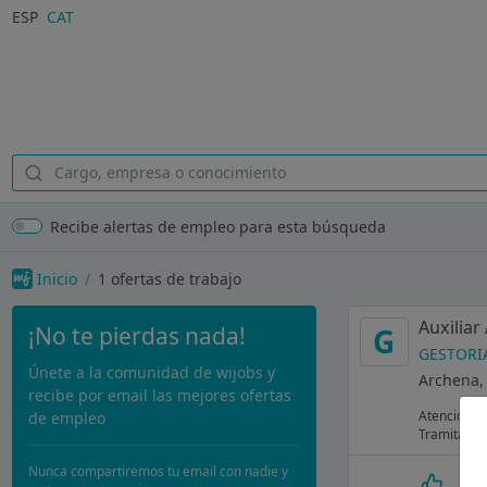
ESP
CAT
Recibe alertas de empleo para esta búsqueda
Inicio
1
ofertas de trabajo
Auxiliar
¡No te pierdas nada!
G
GESTORI
Únete a la comunidad de wijobs y
Archena,
recibe por email las mejores ofertas
Atención te
de empleo
Tramitación
Nunca compartiremos tu email con nadie y