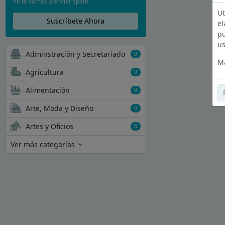
no te vamos a enviar spam
Ut
Suscríbete Ahora
el
pu
us
Adminstración y Secretariado
0
Má
Agricultura
0
Alimentación
0
Arte, Moda y Diseño
0
Artes y Oficios
0
Ver más categorías