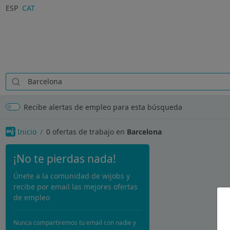
ESP
CAT
Recibe alertas de empleo para esta búsqueda
Inicio
0
ofertas de trabajo en
Barcelona
¡No te pierdas nada!
Únete a la comunidad de wijobs y
recibe por email las mejores ofertas
de empleo
Nunca compartiremos tu email con nadie y