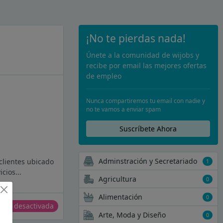
¡No te pierdas nada!
Únete a la comunidad de wijobs y
recibe por email las mejores ofertas
de empleo
Nunca compartiremos tu email con nadie y
no te vamos a enviar spam
Suscríbete Ahora
Adminstración y Secretariado
 clientes ubicado
1
cios...
Agricultura
0
Alimentación
0
erta desactivada
Arte, Moda y Diseño
0