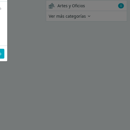
Artes y Oficios
0
,
Ver más categorías
o