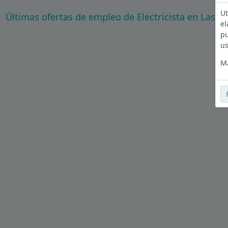
Ut
Últimas ofertas de empleo de Electricista en Las P
el
pu
us
Má