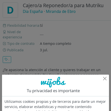
Cajero/a Reponedor/a para Mutriku
D
Dia España
·
Miranda de Ebro
Flexibilidad horaria
Sí
Nivel de
---
experiencia
Tipo de contrato
A tiempo completo
Publicada
3 jul.
.
¿Te apasiona la atención al cliente y quieres trabajar en un
ambiente dinámico? En Dia España valoramos a personas
como tú, que disfrutan de ofrecer una experiencia de compra
excepcional. ¡Queremos conocerte! Tu Misión Será Ser la cara
Tu privacidad es importante
amable que...
Ver más
Utilizamos cookies propias y de terceros para darte un mejor
servicio, elaborar estadísticas y mostrarte contenido
Oferta desactivada