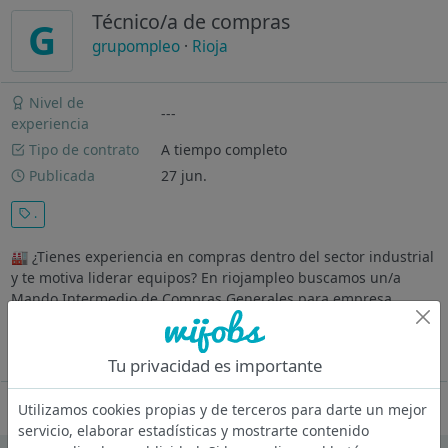
Técnico/a de compras
G
grupompleo
·
Rioja
Nivel de
---
experiencia
Tipo de contrato
A tiempo completo
Publicada
27 jun.
.
🏭 ¿Tienes experiencia en compras dentro del sector industrial
y te motiva liderar equipos? En riojampleo buscamos un/a
Mando Intermedio de Compras Generales para empresa
industrial en La Rioja. Una posición estable donde coordinarás
un equipo de...
Ver más
Tu privacidad es importante
Oferta desactivada
Utilizamos cookies propias y de terceros para darte un mejor
servicio, elaborar estadísticas y mostrarte contenido