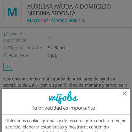
AUXILIAR AYUDA A DOMICILIO
M
MEDINA SIDONIA
Macrosad
·
Medina Sidonia
Nivel de
---
experiencia
Tipo de contrato
Freelance
Publicada
1 jul.
.
Nos encontramos en búsqueda de Auxiliares de ayuda a
domicilio de L a D (con disponibilidad de mañana y tarde) para
la zona de MEDINA SIDONIA (CÁDIZ). Funciones Atender a
los/las usuarios/as, en el propio domicilio o entorno, siguiendo
las pautas de...
Tu privacidad es importante
Ver más
Utilizamos cookies propias y de terceros para darte un mejor
Oferta desactivada
servicio, elaborar estadísticas y mostrarte contenido