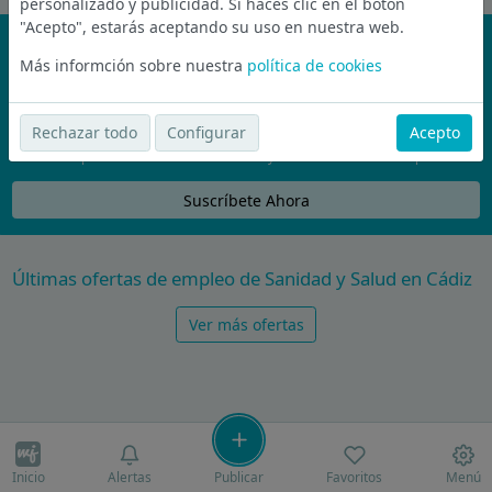
personalizado y publicidad. Si haces clic en el botón
"Acepto", estarás aceptando su uso en nuestra web.
¡No te pierdas nada!
Más informción sobre nuestra
política de cookies
Únete a la comunidad de wijobs y recibe por email las mejores
ofertas de empleo
Rechazar todo
Configurar
Acepto
Nunca compartiremos tu email con nadie y no te vamos a enviar spam
Suscríbete Ahora
Últimas ofertas de empleo de Sanidad y Salud en Cádiz
Ver más ofertas
Inicio
Alertas
Publicar
Favoritos
Menú