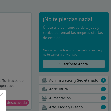
¡No te pierdas nada!
Únete a la comunidad de wijobs y
recibe por email las mejores ofertas
de empleo
Nunca compartiremos tu email con nadie y
no te vamos a enviar spam
Suscríbete Ahora
Adminstración y Secretariado
 Turísticos de
1
perativa...
Agricultura
0
Alimentación
0
erta desactivada
Arte, Moda y Diseño
0