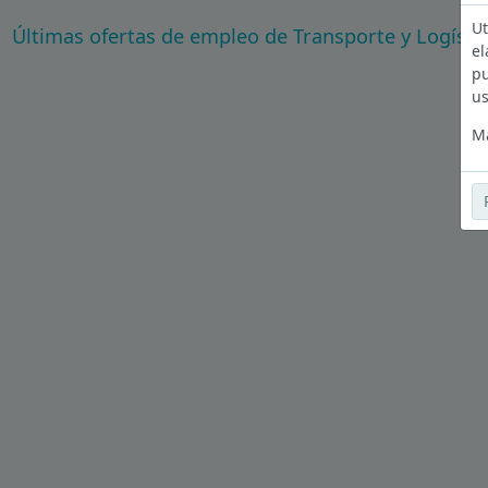
Ut
Últimas ofertas de empleo de Transporte y Logísti
el
pu
us
Má