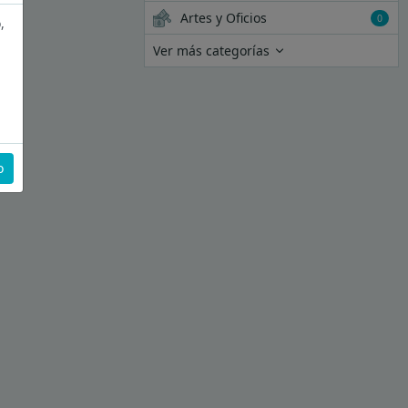
Artes y Oficios
0
,
Ver más categorías
o