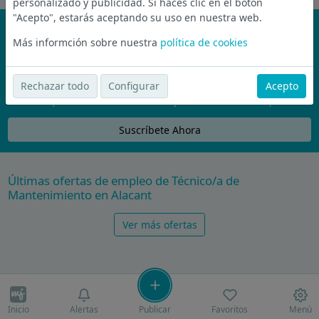
personalizado y publicidad. Si haces clic en el botón
"Acepto", estarás aceptando su uso en nuestra web.
¡No te pierdas nada!
Más informción sobre nuestra
política de cookies
Únete a la comunidad de wijobs y recibe por email las mejores
ofertas de empleo
Rechazar todo
Configurar
Acepto
Nunca compartiremos tu email con nadie y no te vamos a enviar spam
Suscríbete Ahora
Últimas ofertas de empleo de Técnico/a de
Mantenimiento en Alacant
Ver más ofertas
Inicio
Alertas
Publicar
Favoritos
Menú