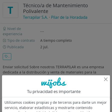
Técnico/a de Mantenimiento
T
Polivalente
Terrapilar S.A.
·
Pilar de la Horadada
Nivel de
---
experiencia
Tipo de contrato
A tiempo completo
Publicada
2 jul.
.
Enviar solicitud Sobre nosotros TERRAPILAR es una empresa
dedicada a la distribución y venta de materiales para la
construcción, con presencia comercial en las provincias de
Alicante y Murcia. Descripción del puesto Buscamos una
persona con...
Tu privacidad es importante
Ver más
Utilizamos cookies propias y de terceros para darte un mejor
Oferta desactivada
servicio, elaborar estadísticas y mostrarte contenido