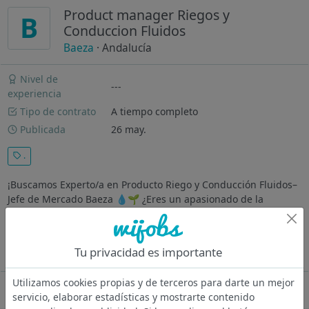
Product manager Riegos y
B
Conduccion Fluidos
Baeza
· Andalucía
Nivel de
---
experiencia
Tipo de contrato
A tiempo completo
Publicada
26 may.
.
¡Buscamos Experto/a en Producto Riego y Conducción Fluidos–
Jefe de Mercado Baeza 💧🌱 ¿Eres un apasionado de la
eficiencia hídrica? ¿Te gusta diseñar soluciones técnicas y ver
cómo se hacen realidad en el campo? En Baeza buscamos a
nuestro próximo...
Tu privacidad es importante
Ver más
Utilizamos cookies propias y de terceros para darte un mejor
Oferta desactivada
servicio, elaborar estadísticas y mostrarte contenido