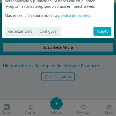
personalizado y publicidad. Si haces clic en el botón
"Acepto", estarás aceptando su uso en nuestra web.
¡No te pierdas nada!
Más informción sobre nuestra
política de cookies
Únete a la comunidad de wijobs y recibe por email las mejores
ofertas de empleo
Rechazar todo
Configurar
Acepto
Nunca compartiremos tu email con nadie y no te vamos a enviar spam
Suscríbete Ahora
Últimas ofertas de empleo de Jefe/a de Producto
Ver más ofertas
Inicio
Alertas
Publicar
Favoritos
Menú