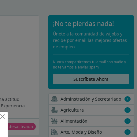
¡No te pierdas nada!
Únete a la comunidad de wijobs y
recibe por email las mejores ofertas
de empleo
Nunca compartiremos tu email con nadie y
no te vamos a enviar spam
Suscríbete Ahora
Adminstración y Secretariado
na actitud
1
 Experiencia...
Agricultura
0
Alimentación
0
erta desactivada
Arte, Moda y Diseño
0