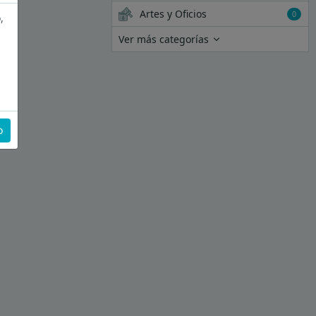
Artes y Oficios
0
,
Ver más categorías
o