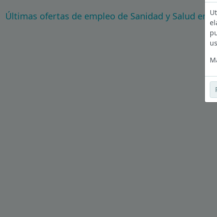
Ut
Últimas ofertas de empleo de Sanidad y Salud en 
el
pu
us
Má