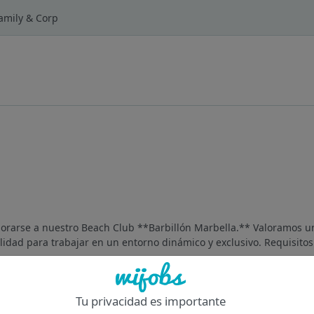
Family & Corp
orarse a nuestro Beach Club **Barbillón Marbella.** Valoramos u
bilidad para trabajar en un entorno dinámico y exclusivo. Requisitos
Of
Tu privacidad es importante