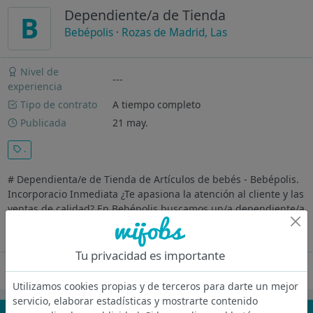
Dependiente/a de Tienda
B
Bebépolis
·
Rozas de Madrid, Las
Nivel de
---
experiencia
Tipo de contrato
A tiempo completo
Publicada
21 may.
.
# Dependienta/e de Tienda de Artículos de bebés - Bebépolis.
Incorporacio Inmediata ¿Te apasiona la atención al cliente y las
ventas de calidad? En Bebépolis buscamos un/a dependiente/a
para nuestra tienda especializada en puericultura premium.
Ver más
Tu privacidad es importante
Oferta desactivada
Utilizamos cookies propias y de terceros para darte un mejor
servicio, elaborar estadísticas y mostrarte contenido