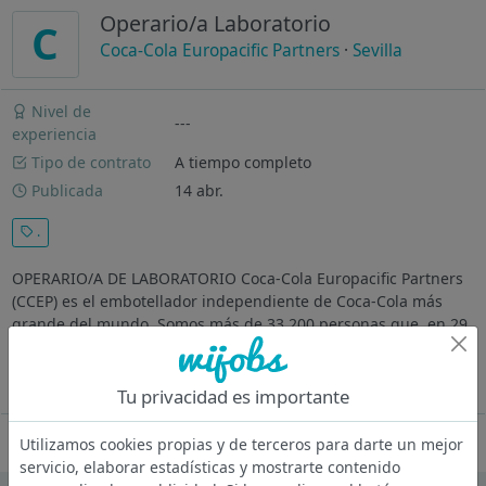
Operario/a Laboratorio
C
Coca-Cola Europacific Partners
·
Sevilla
Nivel de
---
experiencia
Tipo de contrato
A tiempo completo
Publicada
14 abr.
.
OPERARIO/A DE LABORATORIO Coca-Cola Europacific Partners
(CCEP) es el embotellador independiente de Coca-Cola más
grande del mundo. Somos más de 33.200 personas que, en 29
países, fabricamos, vendemos y distribuimos a más de 600
millones de personas...
Ver más
Tu privacidad es importante
Oferta desactivada
Utilizamos cookies propias y de terceros para darte un mejor
servicio, elaborar estadísticas y mostrarte contenido