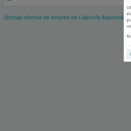
Ut
el
Últimas ofertas de empleo de Cajero/a Reponedor/
pu
us
Má