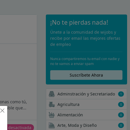
¡No te pierdas nada!
Únete a la comunidad de wijobs y
recibe por email las mejores ofertas
de empleo
Nunca compartiremos tu email con nadie y
no te vamos a enviar spam
Suscríbete Ahora
Adminstración y Secretariado
1
sonas como tú,
Agricultura
0
 amable que...
Alimentación
0
Arte, Moda y Diseño
0
erta desactivada