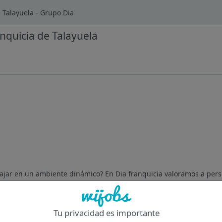
 Talayuela - Grupo Dia
nquicia de Talayuela
rabajar en un ambiente dinámico? En Dia franquicia valoramos a per
pra excepcional. ¡Queremos conocerte! Tu Misión Será Ser la cara
Tu privacidad es importante
Of