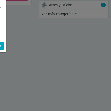
Artes y Oficios
0
,
Ver más categorías
o