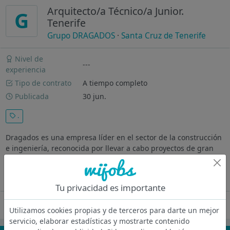
Arquitecto/a Técnico/a Junior.
G
Tenerife
Grupo DRAGADOS
·
Santa Cruz de Tenerife
Nivel de
---
experiencia
Tipo de contrato
A tiempo completo
Publicada
30 jun.
.
Dragados es una empresa líder en el sector de la construcción
e ingeniería, reconocida por llevar a cabo proyectos de gran
envergadura con los más altos estándares de calidad y
seguridad, con una experiencia consolidada en Obras civiles...
Ver más
Tu privacidad es importante
Oferta desactivada
Utilizamos cookies propias y de terceros para darte un mejor
servicio, elaborar estadísticas y mostrarte contenido