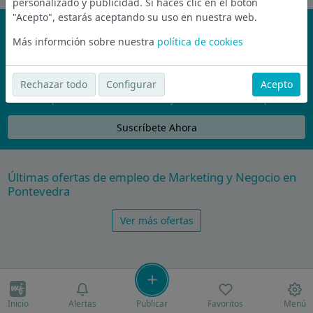
personalizado y publicidad. Si haces clic en el botón
"Acepto", estarás aceptando su uso en nuestra web.
¡No te pierdas nada!
Más informción sobre nuestra
política de cookies
Únete a la comunidad de wijobs y recibe por email las mejores
ofertas de empleo
Rechazar todo
Configurar
Acepto
Nunca compartiremos tu email con nadie y no te vamos a enviar spam
Suscríbete Ahora
Últimas ofertas de empleo de Marketing y Negocio en
Pontevedra
Ver más ofertas
Inicio
Alertas
Publicar
Favoritos
Menú