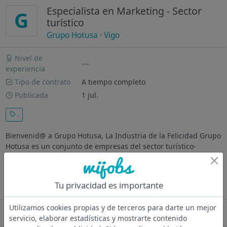
Especialista en Marketing - Sector
G
turístico
Grupo Hotusa
·
Vigo
Nivel de
---
experiencia
Tipo de contrato
A tiempo completo
Publicada
1 jul.
.
Bienvenid@ a Grupo Hotusa, La Industria de la Felicidad Grupo
Hotusa es un conjunto de empresas del sector turístico-
hotelero internacional. Desde 1977 y con más de 6000
empleados en todo el mundo, impulsamos la industria
turística a través de la...
Tu privacidad es importante
Ver más
Utilizamos cookies propias y de terceros para darte un mejor
Oferta desactivada
servicio, elaborar estadísticas y mostrarte contenido