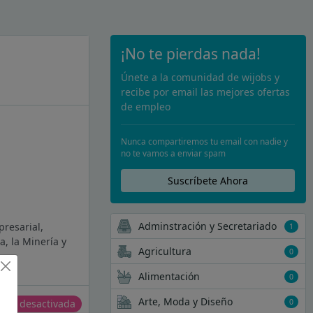
¡No te pierdas nada!
Únete a la comunidad de wijobs y
recibe por email las mejores ofertas
de empleo
Nunca compartiremos tu email con nadie y
no te vamos a enviar spam
Suscríbete Ahora
Adminstración y Secretariado
resarial,
1
, la Minería y
Agricultura
0
Alimentación
0
Arte, Moda y Diseño
0
erta desactivada