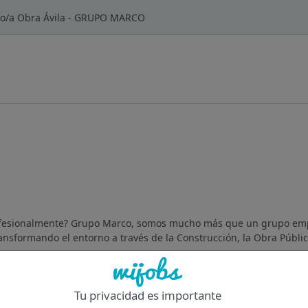
vo/a Obra Ávila - GRUPO MARCO
ofesionalmente? Grupo Marco, somos mucho más que un grupo emp
nsformando el entorno a través de la Construcción, la Obra Pública
Tu privacidad es importante
Of