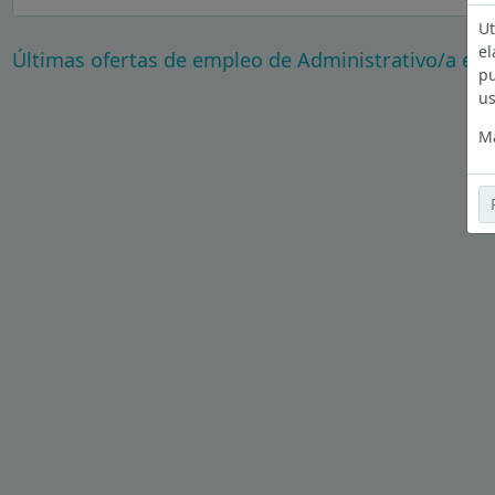
Ut
el
Últimas ofertas de empleo de Administrativo/a en 
pu
us
Má