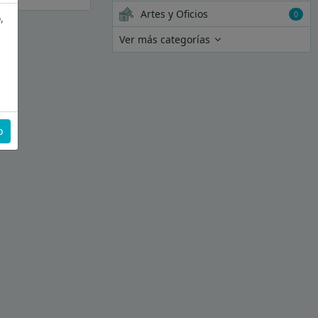
Artes y Oficios
0
,
Ver más categorías
o